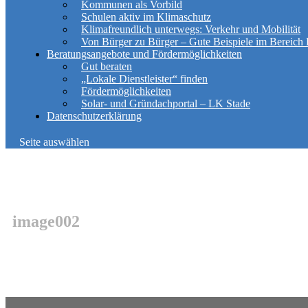
Kommunen als Vorbild
Schulen aktiv im Klimaschutz
Klimafreundlich unterwegs: Verkehr und Mobilität
Von Bürger zu Bürger – Gute Beispiele im Bereich 
Beratungsangebote und Fördermöglichkeiten
Gut beraten
„Lokale Dienstleister“ finden
Fördermöglichkeiten
Solar- und Gründachportal – LK Stade
Datenschutzerklärung
Seite auswählen
image002