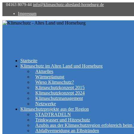
04163 8079-44
info@klimaschutz-altesland-horneburg.de
Impressum
Startseite
Klimaschutz im Alten Land und Horneburg
Aktuelles
Wärmeplanung
Wieso Klimaschutz?
Klimaschutzkonzept 2015
Klimaschutzkonzept 2024
Klimaschutzmanagement
Netzwerke
Klimaschutzprojekte aus der Region
STADTRADELN
Trinkwasser und Hitzeschutz
Azubis aus der Klimaschutzregion erfolgreich beim 
Abfallvermeidung an Elbstränden