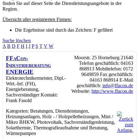
finden Sie auf dieser Seite die Dienstleistungsangebote in der
Region.
Übersicht aller registrierten Firmen:
Die Ergebnisse sind durch das Zeichen: F gefiltert
Suche löschen
A
B
D
F
H
I
J
P
S
T
V
W
FFaCon-
Moorstr. 25
Horneburg
21640
Telefon geschäftlich
:
04163
Industrieberatung
868913
Mobiltelefon
:
0172
ENERGIE
9649859
Fax geschäftlich
:
Elektrotechnikermeister, Dipl.-
04163 868914
E-Mail
Wirt.-Inf. (FH),
geschäftlich
:
info@ffacon.de
Energieberatung,
Webseite
:
http://www.ffacon.de
Sachverständiger
Kontakt
:
Frank
Fasold
Kategorien:
Beratungen
,
Dienstleistungen
,
Heizungsanlagen
,
Holz - / Holzpelletheizungen
,
Mini /
Mikro BHKW
,
Photovoltaik
,
Sachverständigenleistung
,
Solarthermie
,
Thermografieaufnahme und Beratung
,
Wärmepumpen