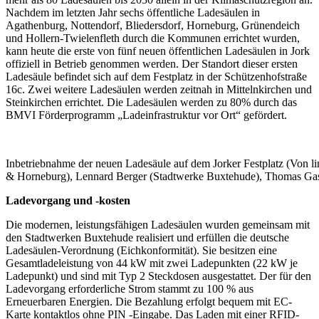
Nachdem im letzten Jahr sechs öffentliche Ladesäulen in
Agathenburg, Nottendorf, Bliedersdorf, Horneburg, Grünendeich
und Hollern-Twielenfleth durch die Kommunen errichtet wurden,
kann heute die erste von fünf neuen öffentlichen Ladesäulen in Jork
offiziell in Betrieb genommen werden. Der Standort dieser ersten
Ladesäule befindet sich auf dem Festplatz in der Schützenhofstraße
16c. Zwei weitere Ladesäulen werden zeitnah in Mittelnkirchen und
Steinkirchen errichtet. Die Ladesäulen werden zu 80% durch das
BMVI Förderprogramm „Ladeinfrastruktur vor Ort“ gefördert.
Inbetriebnahme der neuen Ladesäule auf dem Jorker Festplatz (Von 
& Horneburg), Lennard Berger (Stadtwerke Buxtehude), Thomas Gasa
Ladevorgang und -kosten
Die modernen, leistungsfähigen Ladesäulen wurden gemeinsam mit
den Stadtwerken Buxtehude realisiert und erfüllen die deutsche
Ladesäulen-Verordnung (Eichkonformität). Sie besitzen eine
Gesamtladeleistung von 44 kW mit zwei Ladepunkten (22 kW je
Ladepunkt) und sind mit Typ 2 Steckdosen ausgestattet. Der für den
Ladevorgang erforderliche Strom stammt zu 100 % aus
Erneuerbaren Energien. Die Bezahlung erfolgt bequem mit EC-
Karte kontaktlos ohne PIN -Eingabe. Das Laden mit einer RFID-