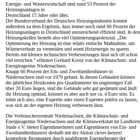
Energie- und Wasserwirtschaft sind rund 53 Prozent der
Heizungsanlagen in
Deutschland 15 Jahre oder älter.
Der Bundesverband der Deutschen Heizungsindustrie kommt
außerdem zu dem Ergebnis, dass immer noch rund 60 Prozent der
Heizungsanlagen in Deutschland unzureichend effizient sind. In den
Heizungskellen besteht also viel Optimierungspotenzial. „Die
Optimierung der Heizung ist eine relativ einfache Maßnahme, um
Wärmeverluste zu vermeiden und somit Heizenergie zu sparen.
Bereits mit kleinen technischen Verbesserungen lässt sich oft schon
viel erreichen.“ erläutert Gerhard Krenz von der Klimaschutz- und
Energieagentur Niedersachsen.
Knapp 60 Prozent der Ein- und Zweifamilienhäuser in
Niedersachsen sind vor 1979 gebaut. In diesen Gebäuden können
die jährlichen Heizkosten pro Quadratmeter im ungünstigen Fall
über 20 Euro liegen, sind die Gebäude sehr gut gedämmt und läuft
die Heizung optimal, können es aber auch nur ca. 4 Euro sein. Es
lohnt sich also, eine Expertin oder einen Experten prüfen zu lassen,
was sich an der eigenen Heizung verbessern lässt.
Die Verbraucherzentrale Niedersachsen, die Klimaschutz- und
Energieagentur Niedersachsen und die Klimawerkstatt im Landkreis
Stade e.V. bieten Eigentümerinnen und Eigentümern von Ein- und
Zweifamilienhäusern deshalb mit der Aktion clever-heizen!
kostenfreie Beratungen durch qualifizierte Energieberater der