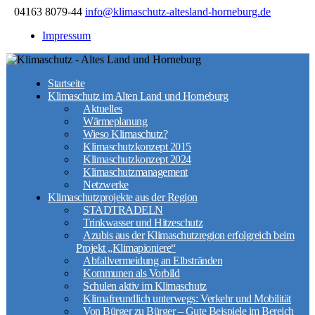
04163 8079-44
info@klimaschutz-altesland-horneburg.de
Impressum
Startseite
Klimaschutz im Alten Land und Horneburg
Aktuelles
Wärmeplanung
Wieso Klimaschutz?
Klimaschutzkonzept 2015
Klimaschutzkonzept 2024
Klimaschutzmanagement
Netzwerke
Klimaschutzprojekte aus der Region
STADTRADELN
Trinkwasser und Hitzeschutz
Azubis aus der Klimaschutzregion erfolgreich beim
Projekt „Klimapioniere“
Abfallvermeidung an Elbstränden
Kommunen als Vorbild
Schulen aktiv im Klimaschutz
Klimafreundlich unterwegs: Verkehr und Mobilität
Von Bürger zu Bürger – Gute Beispiele im Bereich