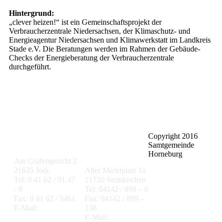
Hintergrund:
„clever heizen!“ ist ein Gemeinschaftsprojekt der
Verbraucherzentrale Niedersachsen, der Klimaschutz- und
Energieagentur Niedersachsen und Klimawerkstatt im Landkreis
Stade e.V. Die Beratungen werden im Rahmen der Gebäude-
Checks der Energieberatung der Verbraucherzentrale
durchgeführt.
Copyright 2016
Gemeinde Jork
Samtgemeinde
Samtgemeinde
Lühe
Horneburg
Am Gräfengericht 2
21635 Jork
Alter Marktplatz 1a
Tel: 0 41 62 / 91 47
21720 Steinkirchen
- 0
Tel: 04142 / 899 – 0
Fax: 0 41 62 / 5461
Fax: 04142 / 899 –
E-Mail:
138
gemeinde@jork.de
E-Mail: