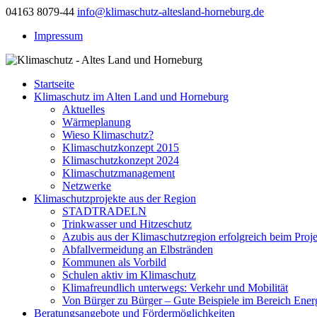
04163 8079-44
info@klimaschutz-altesland-horneburg.de
Impressum
Startseite
Klimaschutz im Alten Land und Horneburg
Aktuelles
Wärmeplanung
Wieso Klimaschutz?
Klimaschutzkonzept 2015
Klimaschutzkonzept 2024
Klimaschutzmanagement
Netzwerke
Klimaschutzprojekte aus der Region
STADTRADELN
Trinkwasser und Hitzeschutz
Azubis aus der Klimaschutzregion erfolgreich beim Proj
Abfallvermeidung an Elbstränden
Kommunen als Vorbild
Schulen aktiv im Klimaschutz
Klimafreundlich unterwegs: Verkehr und Mobilität
Von Bürger zu Bürger – Gute Beispiele im Bereich Energ
Beratungsangebote und Fördermöglichkeiten