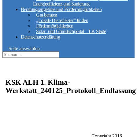
Energieeffizienz und Sanierung
Beratungsangebote und Fördermöglichkeiten
Gut beraten
„Lokale Dienstleister“ finden
Fördermöglichkeiten
Solar- und Gründachportal – LK Stade
Datenschutzerklärung
Seite auswählen
KSK ALH 1. Klima-
Werkstatt_240125_Protokoll_Endfassung
Copyright 2016