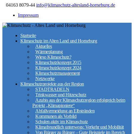
04163 8079-44
info@klimaschutz-altesland-horneburg.de
Impressum
Startseite
Klimaschutz im Alten Land und Horneburg
Aktuelles
Wärmeplanung
Wieso Klimaschutz?
Klimaschutzkonzept 2015
Klimaschutzkonzept 2024
Klimaschutzmanagement
Netzwerke
Klimaschutzprojekte aus der Region
STADTRADELN
Trinkwasser und Hitzeschutz
Azubis aus der Klimaschutzregion erfolgreich beim
Projekt „Klimapioniere“
Abfallvermeidung an Elbstränden
Kommunen als Vorbild
Schulen aktiv im Klimaschutz
Klimafreundlich unterwegs: Verkehr und Mobilität
Von Bürger zu Bürger – Gute Beispiele im Bereich