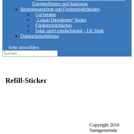
Energieeffizienz und Sanierung
Beratungsangebote und Fördermöglichkeiten
Gut beraten
„Lokale Dienstleister“ finden
Fördermöglichkeiten
Solar- und Gründachportal – LK Stade
Datenschutzerklärung
Seite auswählen
Refill-Sticker
Copyright 2016
Gemeinde Jork
Samtgemeinde
Samtgemeinde
Lühe