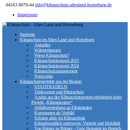
04163 8079-44
info@klimaschutz-altesland-horneburg.de
Impressum
Startseite
Klimaschutz im Alten Land und Horneburg
Aktuelles
Wärmeplanung
Wieso Klimaschutz?
Klimaschutzkonzept 2015
Klimaschutzkonzept 2024
Klimaschutzmanagement
Netzwerke
Klimaschutzprojekte aus der Region
STADTRADELN
Trinkwasser und Hitzeschutz
Azubis aus der Klimaschutzregion erfolgreich beim
Projekt „Klimapioniere“
Abfallvermeidung an Elbstränden
Kommunen als Vorbild
Schulen aktiv im Klimaschutz
Klimafreundlich unterwegs: Verkehr und Mobilität
Von Bürger zu Bürger – Gute Beispiele im Bereich