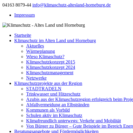
04163 8079-44
info@klimaschutz-altesland-horneburg.de
Impressum
Startseite
Klimaschutz im Alten Land und Horneburg
Aktuelles
Wärmeplanung
Wieso Klimaschutz?
Klimaschutzkonzept 2015
Klimaschutzkonzept 2024
Klimaschutzmanagement
Netzwerke
Klimaschutzprojekte aus der Region
STADTRADELN
Trinkwasser und Hitzeschutz
Azubis aus der Klimaschutzregion erfolgreich beim Proj
Abfallvermeidung an Elbstränden
Kommunen als Vorbild
Schulen aktiv im Klimaschutz
Klimafreundlich unterwegs: Verkehr und Mobilität
Von Bürger zu Bürger – Gute Beispiele im Bereich Energ
Beratungsangebote und Fördermöglichkeiten