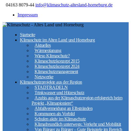
04163 8079-44
info@klimaschutz-altesland-horneburg.de
Impressum
Startseite
Klimaschutz im Alten Land und Horneburg
Aktuelles
Wärmeplanung
Wieso Klimaschutz?
Klimaschutzkonzept 2015
Klimaschutzkonzept 2024
Klimaschutzmanagement
Netzwerke
Klimaschutzprojekte aus der Region
STADTRADELN
Trinkwasser und Hitzeschutz
Azubis aus der Klimaschutzregion erfolgreich beim
Projekt „Klimapioniere“
Abfallvermeidung an Elbstränden
Kommunen als Vorbild
Schulen aktiv im Klimaschutz
Klimafreundlich unterwegs: Verkehr und Mobilität
Von Bürger zu Bürger – Gute Beispiele im Bereich