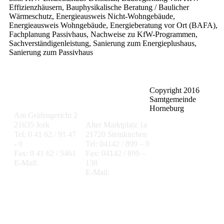
Effizienzhäusern
,
Bauphysikalische Beratung / Baulicher
Wärmeschutz
,
Energieausweis Nicht-Wohngebäude
,
Energieausweis Wohngebäude
,
Energieberatung vor Ort (BAFA)
,
Fachplanung Passivhaus
,
Nachweise zu KfW-Programmen
,
Sachverständigenleistung
,
Sanierung zum Energieplushaus
,
Sanierung zum Passivhaus
Copyright 2016
Gemeinde Jork
Samtgemeinde
Samtgemeinde
Lühe
Horneburg
Am Gräfengericht 2
21635 Jork
Alter Marktplatz 1a
Tel: 0 41 62 / 91 47
21720 Steinkirchen
- 0
Tel: 04142 / 899 – 0
Fax: 0 41 62 / 5461
Fax: 04142 / 899 –
E-Mail:
138
gemeinde@jork.de
E-Mail:
info@luehe-
online.de
Samtgemeinde