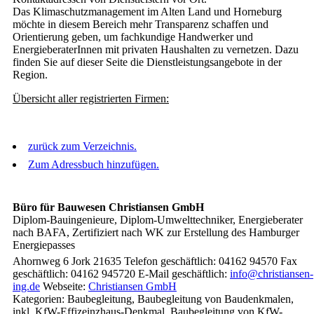
Das Klimaschutzmanagement im Alten Land und Horneburg
möchte in diesem Bereich mehr Transparenz schaffen und
Orientierung geben, um fachkundige Handwerker und
EnergieberaterInnen mit privaten Haushalten zu vernetzen. Dazu
finden Sie auf dieser Seite die Dienstleistungsangebote in der
Region.
Übersicht aller registrierten Firmen:
zurück zum Verzeichnis.
Zum Adressbuch hinzufügen.
Büro für Bauwesen Christiansen GmbH
Diplom-Bauingenieure, Diplom-Umwelttechniker, Energieberater
nach BAFA, Zertifiziert nach WK zur Erstellung des Hamburger
Energiepasses
Ahornweg 6
Jork
21635
Telefon geschäftlich
:
04162 94570
Fax
geschäftlich
:
04162 945720
E-Mail geschäftlich
:
info@christiansen-
ing.de
Webseite
:
Christiansen GmbH
Kategorien:
Baubegleitung
,
Baubegleitung von Baudenkmalen,
inkl. KfW-Effizeinzhaus-Denkmal
,
Baubegleitung von KfW-