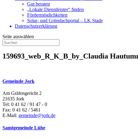
Gut beraten
„Lokale Dienstleister“ finden
Fördermöglichkeiten
Solar- und Gründachportal – LK Stade
Datenschutzerklärung
Seite auswählen
159693_web_R_K_B_by_Claudia Hautumm
Gemeinde Jork
Am Gräfengericht 2
21635 Jork
Tel: 0 41 62 / 91 47 - 0
Fax: 0 41 62 / 5461
E-Mail:
gemeinde@jork.de
Samtgemeinde Lühe