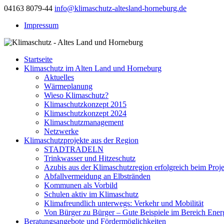
04163 8079-44
info@klimaschutz-altesland-horneburg.de
Impressum
Startseite
Klimaschutz im Alten Land und Horneburg
Aktuelles
Wärmeplanung
Wieso Klimaschutz?
Klimaschutzkonzept 2015
Klimaschutzkonzept 2024
Klimaschutzmanagement
Netzwerke
Klimaschutzprojekte aus der Region
STADTRADELN
Trinkwasser und Hitzeschutz
Azubis aus der Klimaschutzregion erfolgreich beim Proj
Abfallvermeidung an Elbstränden
Kommunen als Vorbild
Schulen aktiv im Klimaschutz
Klimafreundlich unterwegs: Verkehr und Mobilität
Von Bürger zu Bürger – Gute Beispiele im Bereich Energ
Beratungsangebote und Fördermöglichkeiten