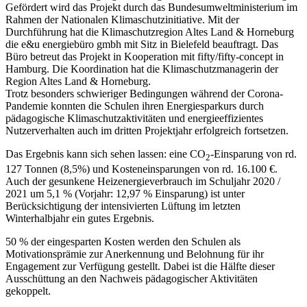
Gefördert wird das Projekt durch das Bundesumweltministerium im
Rahmen der Nationalen Klimaschutzinitiative. Mit der
Durchführung hat die Klimaschutzregion Altes Land & Horneburg
die e&u energiebüro gmbh mit Sitz in Bielefeld beauftragt. Das
Büro betreut das Projekt in Kooperation mit fifty/fifty-concept in
Hamburg. Die Koordination hat die Klimaschutzmanagerin der
Region Altes Land & Horneburg.
Trotz besonders schwieriger Bedingungen während der Corona-
Pandemie konnten die Schulen ihren Energiesparkurs durch
pädagogische Klimaschutzaktivitäten und energieeffizientes
Nutzerverhalten auch im dritten Projektjahr erfolgreich fortsetzen.
Das Ergebnis kann sich sehen lassen: eine CO
-Einsparung von rd.
2
127 Tonnen (8,5%) und Kosteneinsparungen von rd. 16.100 €.
Auch der gesunkene Heizenergieverbrauch im Schuljahr 2020 /
2021 um 5,1 % (Vorjahr: 12,97 % Einsparung) ist unter
Berücksichtigung der intensivierten Lüftung im letzten
Winterhalbjahr ein gutes Ergebnis.
50 % der eingesparten Kosten werden den Schulen als
Motivationsprämie zur Anerkennung und Belohnung für ihr
Engagement zur Verfügung gestellt. Dabei ist die Hälfte dieser
Ausschüttung an den Nachweis pädagogischer Aktivitäten
gekoppelt.