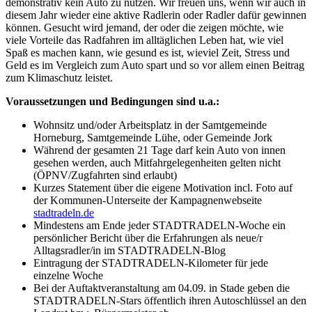
demonstrativ kein Auto zu nutzen. Wir freuen uns, wenn wir auch in
diesem Jahr wieder eine aktive Radlerin oder Radler dafür gewinnen
können. Gesucht wird jemand, der oder die zeigen möchte, wie
viele Vorteile das Radfahren im alltäglichen Leben hat, wie viel
Spaß es machen kann, wie gesund es ist, wieviel Zeit, Stress und
Geld es im Vergleich zum Auto spart und so vor allem einen Beitrag
zum Klimaschutz leistet.
Voraussetzungen und Bedingungen sind u.a.:
Wohnsitz und/oder Arbeitsplatz in der Samtgemeinde
Horneburg, Samtgemeinde Lühe, oder Gemeinde Jork
Während der gesamten 21 Tage darf kein Auto von innen
gesehen werden, auch Mitfahrgelegenheiten gelten nicht
(ÖPNV/Zugfahrten sind erlaubt)
Kurzes Statement über die eigene Motivation incl. Foto auf
der Kommunen-Unterseite der Kampagnenwebseite
stadtradeln.de
Mindestens am Ende jeder STADTRADELN-Woche ein
persönlicher Bericht über die Erfahrungen als neue/r
Alltagsradler/in im STADTRADELN-Blog
Eintragung der STADTRADELN-Kilometer für jede
einzelne Woche
Bei der Auftaktveranstaltung am 04.09. in Stade geben die
STADTRADELN-Stars öffentlich ihren Autoschlüssel an den