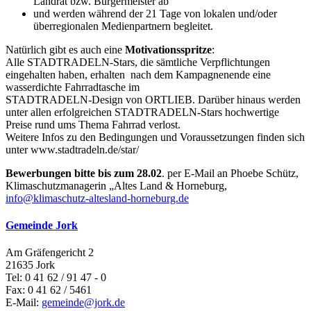
Landrat bzw. Bürgermeister ab
und werden während der 21 Tage von lokalen und/oder
überregionalen Medienpartnern begleitet.
Natürlich gibt es auch eine
Motivationsspritze
:
Alle STADTRADELN-Stars, die sämtliche Verpflichtungen
eingehalten haben, erhalten nach dem Kampagnenende eine
wasserdichte Fahrradtasche im
STADTRADELN-Design von ORTLIEB. Darüber hinaus werden
unter allen erfolgreichen STADTRADELN-Stars hochwertige
Preise rund ums Thema Fahrrad verlost.
Weitere Infos zu den Bedingungen und Voraussetzungen finden sich
unter www.stadtradeln.de/star/
Bewerbungen bitte bis zum 28.02
. per E-Mail an Phoebe Schütz,
Klimaschutzmanagerin „Altes Land & Horneburg,
info@klimaschutz-altesland-horneburg.de
Gemeinde Jork
Am Gräfengericht 2
21635 Jork
Tel: 0 41 62 / 91 47 - 0
Fax: 0 41 62 / 5461
E-Mail:
gemeinde@jork.de