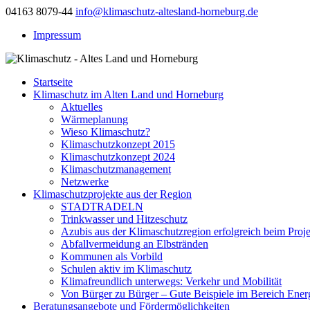
04163 8079-44
info@klimaschutz-altesland-horneburg.de
Impressum
Startseite
Klimaschutz im Alten Land und Horneburg
Aktuelles
Wärmeplanung
Wieso Klimaschutz?
Klimaschutzkonzept 2015
Klimaschutzkonzept 2024
Klimaschutzmanagement
Netzwerke
Klimaschutzprojekte aus der Region
STADTRADELN
Trinkwasser und Hitzeschutz
Azubis aus der Klimaschutzregion erfolgreich beim Proj
Abfallvermeidung an Elbstränden
Kommunen als Vorbild
Schulen aktiv im Klimaschutz
Klimafreundlich unterwegs: Verkehr und Mobilität
Von Bürger zu Bürger – Gute Beispiele im Bereich Energ
Beratungsangebote und Fördermöglichkeiten