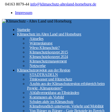
04163 8079-44
info@klimaschutz-altesland-horneburg.de
Impressum
Startseite
Klimaschutz im Alten Land und Horneburg
Aktuelles
Wärmeplanung
Wieso Klimaschutz?
Klimaschutzkonzept 2015
Klimaschutzkonzept 2024
Klimaschutzmanagement
Netzwerke
Klimaschutzprojekte aus der Region
STADTRADELN
Trinkwasser und Hitzeschutz
Azubis aus der Klimaschutzregion erfolgreich beim
Projekt „Klimapioniere“
Abfallvermeidung an Elbstränden
Kommunen als Vorbild
Schulen aktiv im Klimaschutz
Klimafreundlich unterwegs: Verkehr und Mobilität
Von Bürger zu Bürger – Gute Beispiele im Bereich