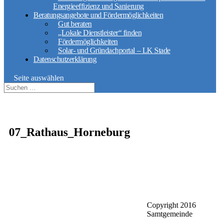
Energieeffizienz und Sanierung
Beratungsangebote und Fördermöglichkeiten
Gut beraten
„Lokale Dienstleister“ finden
Fördermöglichkeiten
Solar- und Gründachportal – LK Stade
Datenschutzerklärung
Seite auswählen
07_Rathaus_Horneburg
Copyright 2016
Gemeinde Jork
Samtgemeinde
Samtgemeinde
Lühe