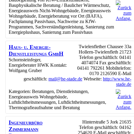
Bauphysikalische Beratung / Baulicher Wärmeschutz
,
Energieausweis Nicht-Wohngebäude
,
Energieausweis
Wohngebäude
,
Energieberatung vor Ort (BAFA)
,
Fachplanung Passivhaus
,
Nachweise zu KfW-
Programmen
,
Sachverständigenleistung
,
Sanierung zum
Energieplushaus
,
Sanierung zum Passivhaus
Haus- u. Energie-
Twielenflether Chausee 33a
Hollern-Twielenfleth
21723
Dienstleistungs GmbH
Telefon geschäftlich
:
04141
Schornsteinfeger,
4074074
Fax geschäftlich
:
Energieberater HWK
Kontakt
:
04141 792261
Mobiltelefon
:
Wolfgang
Gruber
0170 2126590
E-Mail
geschäftlich
:
mail@he-stade.de
Webseite
:
http://www.he-
stade.de
Kategorien:
Beratungen
,
Dienstleistungen
,
Energieausweis Wohngebäude
,
Luftdichtheitsmessungen
,
Luftdichtheitsmessungen
,
Thermografieaufnahme und Beratung
Ingenieurbüro
Hinterstraße 5
Jork
21635
Telefon geschäftlich
:
04162
Zimmermann
254620
E-Mail geschäftlich
: