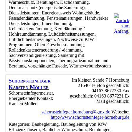
Wärmeschutz
,
Beratungen
,
Dachdämmung
,
Denkmalschutz (energetische Sanierung)
,
Dienstleistungen
,
Energieausweis Wohngebäude
,
Fassadendämmung
,
Fenstersanierungen
,
Handwerker
Dienstleistungen
,
Innendämmung
,
Kellerdeckendämmung
,
Kerndämmung /
Hohlraumdämmung
,
Luftdichtheitsmessungen
,
Luftdichtheitsmessungen
,
Nachweise zu KfW-
Programmen
,
Obere Geschossdämmung
,
Rolladenkastenerneuerung / -dämmung
,
Sachverständigenleistung
,
Sanierung mit
Passivhauskomponenten
,
Thermografieaufnahme und
Beratung
,
vorgehängte Fassade
,
Wärmeverbundsystem
Schornsteinfeger
Im kleinen Sande 7
Horneburg
21640
Telefon geschäftlich
:
Karsten Möller
04163 8677230
Fax
Schornsteinfegermeister,
geschäftlich
:
04163 8677231
E-
Energieberater
Kontakt
:
Mail geschäftlich
:
Karsten
Möller
schornsteinfeger.horneburg@gmx.de
Webseite
:
http://www.schornsteinfeger-horneburg.de
Kategorien:
Baubegleitung
,
Baubegleitung von KfW-
Effizienzhäusern
,
Baulicher Wärmeschutz
,
Beratungen
,