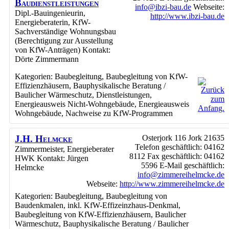
Baudienstleistungen
info@ibzi-bau.de
Webseite
:
Dipl.-Bauingenieurin,
http://www.ibzi-bau.de
Energieberaterin, KfW-
Sachverständige Wohnungsbau
(Berechtigung zur Ausstellung
von KfW-Anträgen)
Kontakt
:
Dörte
Zimmermann
Kategorien:
Baubegleitung
,
Baubegleitung von KfW-
Effizienzhäusern
,
Bauphysikalische Beratung /
Baulicher Wärmeschutz
,
Dienstleistungen
,
Energieausweis Nicht-Wohngebäude
,
Energieausweis
Wohngebäude
,
Nachweise zu KfW-Programmen
J.H. Helmcke
Osterjork 116
Jork
21635
Telefon geschäftlich
:
04162
Zimmermeister, Energieberater
8112
Fax geschäftlich
:
04162
HWK
Kontakt
:
Jürgen
5596
E-Mail geschäftlich
:
Helmcke
info@zimmereihelmcke.de
Webseite
:
http://www.zimmereihelmcke.de
Kategorien:
Baubegleitung
,
Baubegleitung von
Baudenkmalen, inkl. KfW-Effizeinzhaus-Denkmal
,
Baubegleitung von KfW-Effizienzhäusern
,
Baulicher
Wärmeschutz
,
Bauphysikalische Beratung / Baulicher