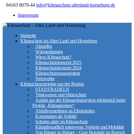
04163 8079-44
info@klimaschutz-altesland-horneburg.de
Impressum
Startseite
Klimaschutz im Alten Land und Horneburg
Aktuelles
Wärmeplanung
Wieso Klimaschutz?
Klimaschutzkonzept 2015
Klimaschutzkonzept 2024
Klimaschutzmanagement
Netzwerke
Klimaschutzprojekte aus der Region
STADTRADELN
Trinkwasser und Hitzeschutz
Azubis aus der Klimaschutzregion erfolgreich beim
Projekt „Klimapioniere“
Abfallvermeidung an Elbstränden
Kommunen als Vorbild
Schulen aktiv im Klimaschutz
Klimafreundlich unterwegs: Verkehr und Mobilität
Von Bürger zu Bürger – Gute Beispiele im Bereich