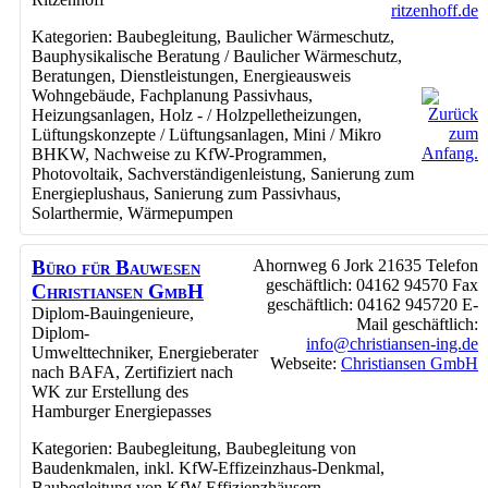
ritzenhoff.de
Kategorien:
Baubegleitung
,
Baulicher Wärmeschutz
,
Bauphysikalische Beratung / Baulicher Wärmeschutz
,
Beratungen
,
Dienstleistungen
,
Energieausweis
Wohngebäude
,
Fachplanung Passivhaus
,
Heizungsanlagen
,
Holz - / Holzpelletheizungen
,
Lüftungskonzepte / Lüftungsanlagen
,
Mini / Mikro
BHKW
,
Nachweise zu KfW-Programmen
,
Photovoltaik
,
Sachverständigenleistung
,
Sanierung zum
Energieplushaus
,
Sanierung zum Passivhaus
,
Solarthermie
,
Wärmepumpen
Büro für Bauwesen
Ahornweg 6
Jork
21635
Telefon
geschäftlich
:
04162 94570
Fax
Christiansen GmbH
geschäftlich
:
04162 945720
E-
Diplom-Bauingenieure,
Mail geschäftlich
:
Diplom-
info@christiansen-ing.de
Umwelttechniker, Energieberater
Webseite
:
Christiansen GmbH
nach BAFA, Zertifiziert nach
WK zur Erstellung des
Hamburger Energiepasses
Kategorien:
Baubegleitung
,
Baubegleitung von
Baudenkmalen, inkl. KfW-Effizeinzhaus-Denkmal
,
Baubegleitung von KfW-Effizienzhäusern
,