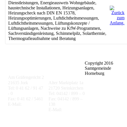
Dienstleistungen
,
Energieausweis Wohngebäude
,
haustechnische Installationen
,
Heizungsanlagen
,
Heizungscheck nach DIN EN 15378
,
Heizungsoptimierungen
,
Luftdichtheitsmessungen
,
Luftdichtheitsmessungen
,
Lüftungskonzepte /
Lüftungsanlagen
,
Nachweise zu KfW-Programmen
,
Sachverständigenleistung
,
Schimmelpilz
,
Solarthermie
,
Thermografieaufnahme und Beratung
Copyright 2016
Gemeinde Jork
Samtgemeinde
Samtgemeinde
Lühe
Horneburg
Am Gräfengericht 2
21635 Jork
Alter Marktplatz 1a
Tel: 0 41 62 / 91 47
21720 Steinkirchen
- 0
Tel: 04142 / 899 – 0
Fax: 0 41 62 / 5461
Fax: 04142 / 899 –
E-Mail:
138
gemeinde@jork.de
E-Mail:
info@luehe-
online.de