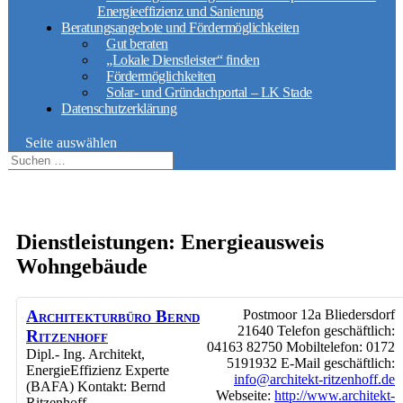
Energieeffizienz und Sanierung
Beratungsangebote und Fördermöglichkeiten
Gut beraten
„Lokale Dienstleister“ finden
Fördermöglichkeiten
Solar- und Gründachportal – LK Stade
Datenschutzerklärung
Seite auswählen
Dienstleistungen: Energieausweis
Wohngebäude
Architekturbüro Bernd
Postmoor 12a
Bliedersdorf
21640
Telefon geschäftlich
:
Ritzenhoff
04163 82750
Mobiltelefon
:
0172
Dipl.- Ing. Architekt,
5191932
E-Mail geschäftlich
:
EnergieEffizienz Experte
info@architekt-ritzenhoff.de
(BAFA)
Kontakt
:
Bernd
Webseite
:
http://www.architekt-
Ritzenhoff