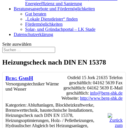
Energieeffizienz und Sanierung
Beratungsangebote und Fördermöglichkeiten
Gut beraten
„Lokale Dienstleister“ finden
Fördermöglichkeiten
Solar- und Gründachportal – LK Stade
Datenschutzerklärung
Seite auswählen
Heizungscheck nach DIN EN 15378
Berg GmbH
Ostfeld 15
Jork
21635
Telefon
geschäftlich
:
04162 5639
Fax
Versorgungstechniker Wärme
geschäftlich
:
04162 5639
E-Mail
und Wasser
geschäftlich
:
info@berg-shk.de
Webseite
:
http://www.berg-shk.de
Kategorien:
Abluftanlagen
,
Blockheizkraftwerke
,
Brennwerttechnik
,
haustechnische Installationen
,
Heizungscheck nach DIN EN 15378
,
Heizungsoptimierungen
,
Holz- / Pelletheizungen
,
Hydraulischer Abgleich bei Heizungsanlagen
,