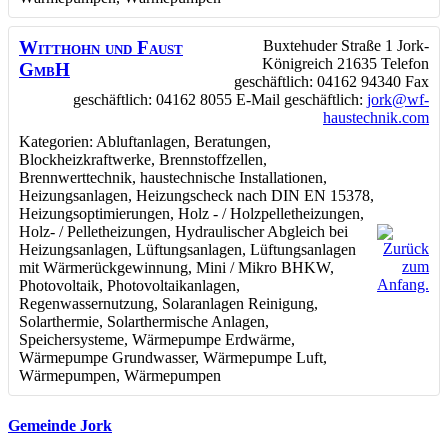
Witthohn und Faust
Buxtehuder Straße 1
Jork-
Königreich
21635
Telefon
GmbH
geschäftlich
:
04162 94340
Fax
geschäftlich
:
04162 8055
E-Mail geschäftlich
:
jork@wf-
haustechnik.com
Kategorien:
Abluftanlagen
,
Beratungen
,
Blockheizkraftwerke
,
Brennstoffzellen
,
Brennwerttechnik
,
haustechnische Installationen
,
Heizungsanlagen
,
Heizungscheck nach DIN EN 15378
,
Heizungsoptimierungen
,
Holz - / Holzpelletheizungen
,
Holz- / Pelletheizungen
,
Hydraulischer Abgleich bei
Heizungsanlagen
,
Lüftungsanlagen
,
Lüftungsanlagen
mit Wärmerückgewinnung
,
Mini / Mikro BHKW
,
Photovoltaik
,
Photovoltaikanlagen
,
Regenwassernutzung
,
Solaranlagen Reinigung
,
Solarthermie
,
Solarthermische Anlagen
,
Speichersysteme
,
Wärmepumpe Erdwärme
,
Wärmepumpe Grundwasser
,
Wärmepumpe Luft
,
Wärmepumpen
,
Wärmepumpen
Gemeinde Jork