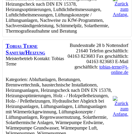
Heizungscheck nach DIN EN 15378
,
Heizungsoptimierungen
,
Luftdichtheitsmessungen
,
Luftdichtheitsmessungen
,
Lüftungskonzepte /
Lüftungsanlagen
,
Nachweise zu KfW-Programmen
,
Sachverständigenleistung
,
Schimmelpilz
,
Solarthermie
,
Thermografieaufnahme und Beratung
Tobias Terne
Bundesstraße 28 b
Nottensdorf
21640
Telefon geschäftlich
:
Sanitär/Heizung
04163 823683
Fax geschäftlich
:
Meisterbetrieb
Kontakt
:
Tobias
04163 823683
E-Mail
Terne
geschäftlich
:
tobias-terne@t-
online.de
Kategorien:
Abluftanlagen
,
Beratungen
,
Brennwerttechnik
,
haustechnische Installationen
,
Heizungsanlagen
,
Heizungscheck nach DIN EN 15378
,
Heizungsoptimierungen
,
Holz - / Holzpelletheizungen
,
Holz- / Pelletheizungen
,
Hydraulischer Abgleich bei
Heizungsanlagen
,
Lüftungsanlagen
,
Lüftungsanlagen
mit Wärmerückgewinnung
,
Lüftungskonzepte /
Lüftungsanlagen
,
Regenwassernutzung
,
Solarthermie
,
Solarthermische Anlagen
,
Wärmepumpe Erdwärme
,
Wärmepumpe Grundwasser
,
Wärmepumpe Luft
,
Wärmepumpen
,
Wärmepumpen