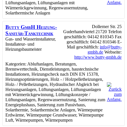
Lüftungsanlagen
,
Lüftungsanlagen mit
Wärmerückgewinnung
,
Regenwassernutzung
,
Solarthermische Anlagen
Butty GmbH Heizung-
Dollerner Str. 25
Guderhandviertel
21720
Telefon
Sanitär-Tanktechnik
geschäftlich
:
04142 810345
Fax
Gas- und Wasserinstallateur,
geschäftlich
:
04142 810346
E-
Installateur- und
Mail geschäftlich
:
info@butty-
Heizungsbaumeister
gmbh.de
Webseite
:
http://www.butty-gmbh.de
Kategorien:
Abluftanlagen
,
Beratungen
,
Brennwerttechnik
,
Dienstleistungen
,
haustechnische
Installationen
,
Heizungscheck nach DIN EN 15378
,
Heizungsoptimierungen
,
Holz - / Holzpelletheizungen
,
Holz- / Pelletheizungen
,
Hydraulischer Abgleich bei
Heizungsanlagen
,
Lüftungsanlagen
,
Lüftungsanlagen
mit Wärmerückgewinnung
,
Lüftungskonzepte /
Lüftungsanlagen
,
Regenwassernutzung
,
Sanierung zum
Energieplushaus
,
Sanierung zum Passivhaus
,
Solarthermie
,
Solarthermische Anlagen
,
Wärmepumpe
Erdwärme
,
Wärmepumpe Grundwasser
,
Wärmepumpe
Luft
,
Wärmepumpen
,
Wärmepumpen