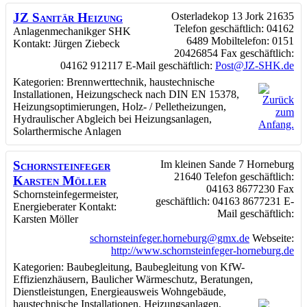
JZ Sanitär Heizung
Osterladekop 13
Jork
21635
Telefon geschäftlich
:
04162
Anlagenmechanikger SHK
6489
Mobiltelefon
:
0151
Kontakt
:
Jürgen
Ziebeck
20426854
Fax geschäftlich
:
04162 912117
E-Mail geschäftlich
:
Post@JZ-SHK.de
Kategorien:
Brennwerttechnik
,
haustechnische
Installationen
,
Heizungscheck nach DIN EN 15378
,
Heizungsoptimierungen
,
Holz- / Pelletheizungen
,
Hydraulischer Abgleich bei Heizungsanlagen
,
Solarthermische Anlagen
Schornsteinfeger
Im kleinen Sande 7
Horneburg
21640
Telefon geschäftlich
:
Karsten Möller
04163 8677230
Fax
Schornsteinfegermeister,
geschäftlich
:
04163 8677231
E-
Energieberater
Kontakt
:
Mail geschäftlich
:
Karsten
Möller
schornsteinfeger.horneburg@gmx.de
Webseite
:
http://www.schornsteinfeger-horneburg.de
Kategorien:
Baubegleitung
,
Baubegleitung von KfW-
Effizienzhäusern
,
Baulicher Wärmeschutz
,
Beratungen
,
Dienstleistungen
,
Energieausweis Wohngebäude
,
haustechnische Installationen
,
Heizungsanlagen
,