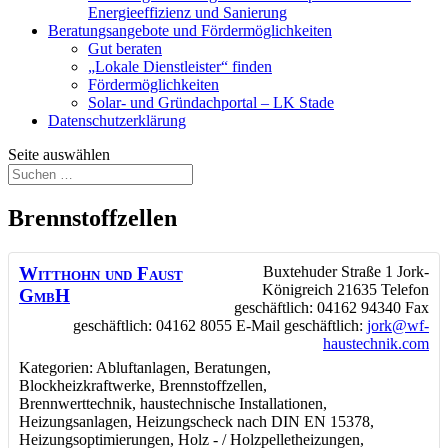
Energieeffizienz und Sanierung
Beratungsangebote und Fördermöglichkeiten
Gut beraten
„Lokale Dienstleister“ finden
Fördermöglichkeiten
Solar- und Gründachportal – LK Stade
Datenschutzerklärung
Seite auswählen
Brennstoffzellen
Witthohn und Faust
Buxtehuder Straße 1
Jork-
Königreich
21635
Telefon
GmbH
geschäftlich
:
04162 94340
Fax
geschäftlich
:
04162 8055
E-Mail geschäftlich
:
jork@wf-
haustechnik.com
Kategorien:
Abluftanlagen
,
Beratungen
,
Blockheizkraftwerke
,
Brennstoffzellen
,
Brennwerttechnik
,
haustechnische Installationen
,
Heizungsanlagen
,
Heizungscheck nach DIN EN 15378
,
Heizungsoptimierungen
,
Holz - / Holzpelletheizungen
,