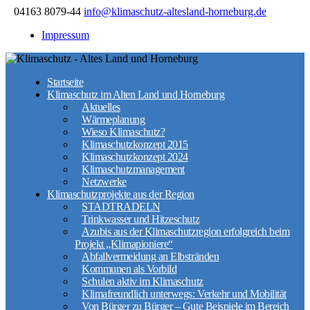
04163 8079-44
info@klimaschutz-altesland-horneburg.de
Impressum
Startseite
Klimaschutz im Alten Land und Horneburg
Aktuelles
Wärmeplanung
Wieso Klimaschutz?
Klimaschutzkonzept 2015
Klimaschutzkonzept 2024
Klimaschutzmanagement
Netzwerke
Klimaschutzprojekte aus der Region
STADTRADELN
Trinkwasser und Hitzeschutz
Azubis aus der Klimaschutzregion erfolgreich beim
Projekt „Klimapioniere“
Abfallvermeidung an Elbstränden
Kommunen als Vorbild
Schulen aktiv im Klimaschutz
Klimafreundlich unterwegs: Verkehr und Mobilität
Von Bürger zu Bürger – Gute Beispiele im Bereich